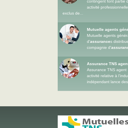
contingent font partie
activité professionnel
exclus de...
Mutuelle agents gén
Mutuelle agents génér
d'
assurance
s distribu
compagnie d'
assuran
Assurance TNS agent
Assurance TNS agent c
activité relative à l’i
indépendant lance des 