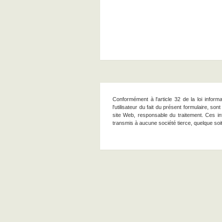
Conformément à l'article 32 de la loi inform
l'utilisateur du fait du présent formulaire, 
site Web, responsable du traitement. Ces in
transmis à aucune société tierce, quelque soi