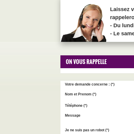
Laissez v
rappeler
- Du lund
- Le sam
ON VOUS RAPPELLE
Votre demande concerne : (
*
)
Nom et Prenom (
*
)
Téléphone (
*
)
Message
Je ne suis pas un robot (
*
)