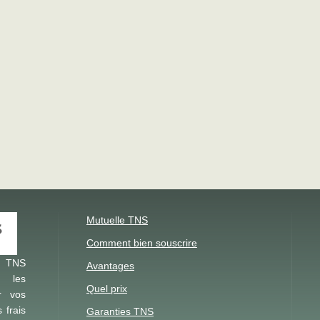
Mutuelle TNS
Comment bien souscrire
e TNS
Avantages
z les
Quel prix
r vos
 frais
Garanties TNS