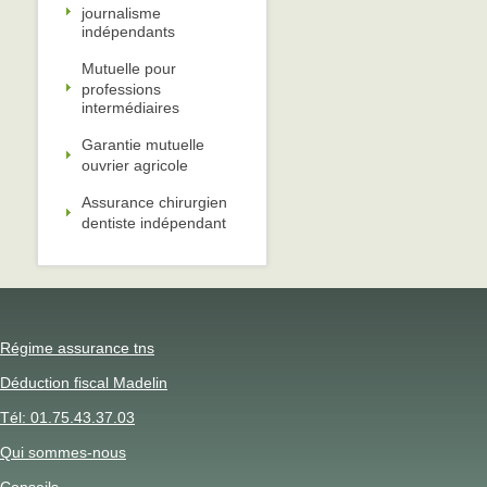
journalisme
indépendants
Mutuelle pour
professions
intermédiaires
Garantie mutuelle
ouvrier agricole
Assurance chirurgien
dentiste indépendant
Régime assurance tns
Déduction fiscal Madelin
Tél: 01.75.43.37.03
Qui sommes-nous